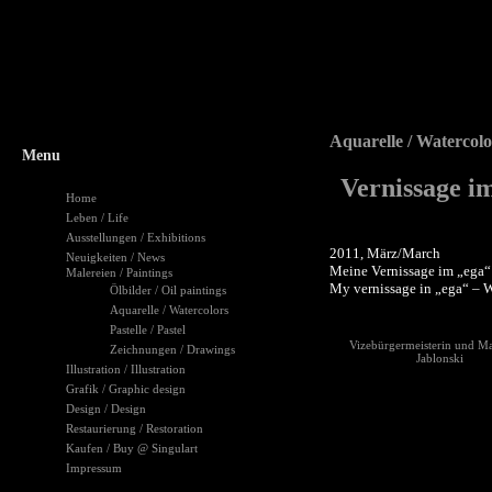
Aquarelle / Watercolo
Menu
Vernissage i
Home
Leben / Life
Ausstellungen / Exhibitions
2011, März/March
Neuigkeiten / News
Meine Vernissage im „ega“
Malereien / Paintings
My vernissage in „ega“ – 
Ölbilder / Oil paintings
Aquarelle / Watercolors
Pastelle / Pastel
Vizebürgermeisterin und M
Zeichnungen / Drawings
Jablonski
Illustration / Illustration
Grafik / Graphic design
Design / Design
Restaurierung / Restoration
Kaufen / Buy @ Singulart
Impressum